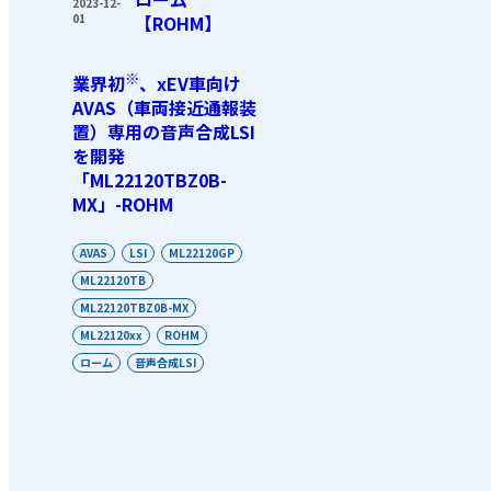
2023-12-
01
【ROHM】
※
業界初
、xEV車向け
AVAS（車両接近通報装
置）専用の音声合成LSI
を開発
「ML22120TBZ0B-
MX」-ROHM
AVAS
LSI
ML22120GP
ML22120TB
ML22120TBZ0B-MX
ML22120xx
ROHM
ローム
音声合成LSI