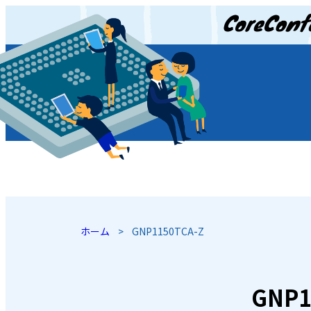
JP
/
EN
ホーム
>
GNP1150TCA-Z
GNP1