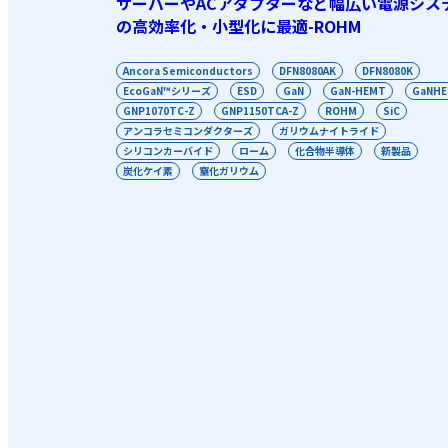
サーバーやACアダプターなど幅広い電源シス
の高効率化・小型化に最適-ROHM
Ancora Semiconductors
DFN8080AK
DFN8080K
EcoGaN™シリーズ
ESD
GaN
GaN-HEMT
GaNH
GNP1070TC-Z
GNP1150TCA-Z
ROHM
SiC
アンコラセミコンダクターズ
ガリウムナイトライド
シリコンカーバイド
ローム
化合物半導体
新製品
炭化ケイ素
窒化ガリウム