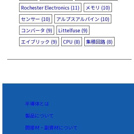
Rochester Electronics (11)
メモリ (10)
センサー (10)
アルプスアルパイン (10)
コンバータ (9)
Littelfuse (9)
エイブリック (9)
CPU (8)
集積回路 (8)
半導体とは
製品について
間接材・副資材について