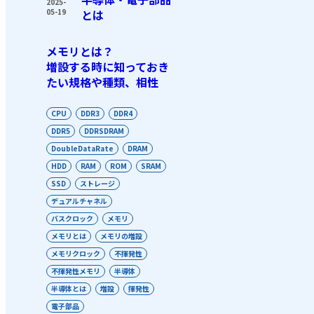
2025-
05-19
とは
メモリとは？
増設する時に知っておき
たい規格や種類、相性
CPU
DDR3
DDR4
DDR5
DDRSDRAM
DoubleDataRate
DRAM
HDD
RAM
ROM
SRAM
SSD
ストレージ
デュアルチャネル
バスクロック
メモリ
メモリとは
メモリの増設
メモリクロック
不揮発性
不揮発性メモリ
半導体
半導体とは
増設
揮発性
電子部品