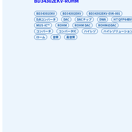
BD34302EKV-ROHM
BD34301EKV
BD34302EKV
BD34302EKV-EVK-001
D/Aコンバータ
DAC
DACチップ
DWA
HTQFP64BV
MUS-IC™
ROHM
ROHM DAC
ROHMのDAC
コンバータ
コンバータIC
ハイレゾ
ハイレゾリューショ
ローム
音質
高音質