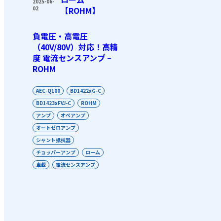
2025-06-
02
【ROHM】
負電圧・高電圧
（40V/80V）対応！高精
度 電流センスアンプ –
ROHM
AEC-Q100
BD1422xG-C
BD1423xFVJ-C
ROHM
アンプ
オペアンプ
オートゼロアンプ
シャント抵抗器
チョッパーアンプ
ローム
車載
電流センスアンプ