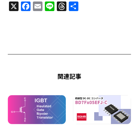
X
F
E
Li
T
共
a
m
n
h
有
c
ai
e
re
e
l
a
b
d
o
s
o
k
関連記事