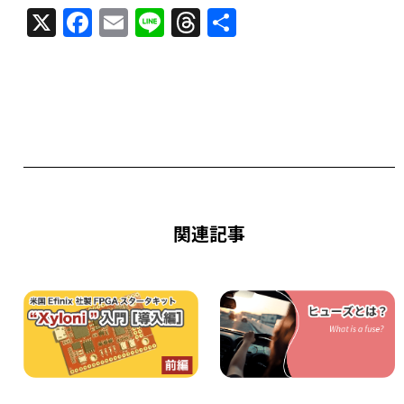
X
F
E
Li
T
共
a
m
n
h
有
c
ai
e
re
e
l
a
b
d
o
s
o
k
関連記事