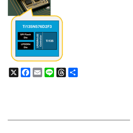
X
F
E
Li
T
共
a
m
n
h
有
c
ai
e
re
e
l
a
b
d
o
s
o