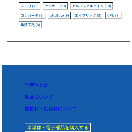
メモリ (10)
センサー (10)
アルプスアルパイン (10)
コンバータ (9)
Littelfuse (9)
エイブリック (9)
CPU (8)
集積回路 (8)
半導体とは
製品について
間接材・副資材について
半導体・電子部品を購入する