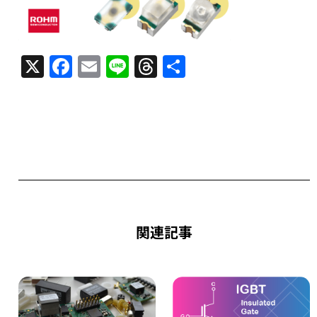
X
F
E
Li
T
共
a
m
n
h
有
c
ai
e
re
e
l
a
b
d
o
s
o
k
関連記事