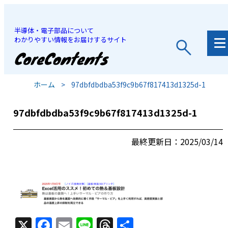
半導体・電子部品について
わかりやすい情報をお届けするサイト
JP
/
EN
ホーム
>
97dbfdbdba53f9c9b67f817413d1325d-1
97dbfdbdba53f9c9b67f817413d1325d-1
最終更新日：2025/03/14
X
F
E
Li
T
共