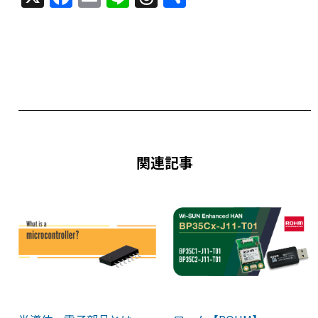
a
m
n
h
有
c
ai
e
re
e
l
a
b
d
o
s
o
k
関連記事