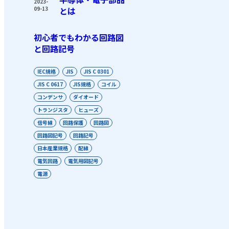
2023-
09-13
とは
初心者でもわかる回路図
と回路記号
IEC規格
JIS
JIS C 0301
JIS C 0617
JIS規格
コイル
コンデンサ
ダイオード
トランジスタ
ヒューズ
信号線
回路保護
回路図
回路図記号
回路記号
日本産業規格
配線
電気回路
電気用図記号
電源