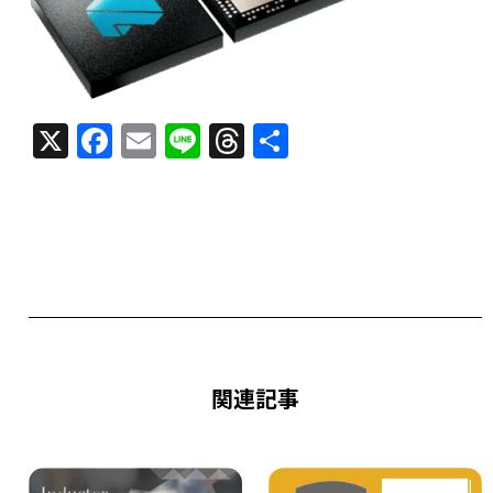
X
F
E
Li
T
共
a
m
n
h
有
c
ai
e
re
e
l
a
b
d
o
s
o
k
関連記事