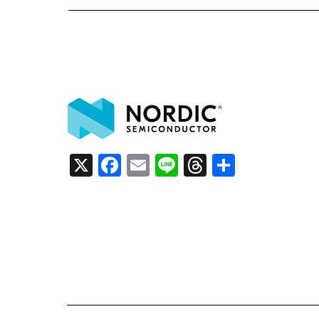
X
F
E
Li
T
共
a
m
n
h
有
c
ai
e
re
e
l
a
b
d
o
s
o