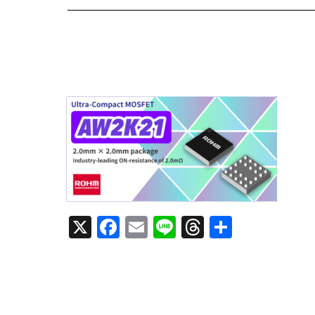
X
F
E
Li
T
共
a
m
n
h
有
c
ai
e
re
e
l
a