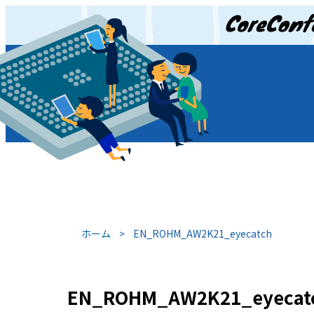
JP
/
EN
ホーム
>
EN_ROHM_AW2K21_eyecatch
EN_ROHM_AW2K21_eyecat