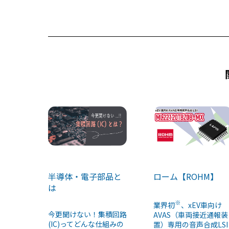
b
d
o
s
o
k
半導体・電子部品と
ローム【ROHM】
は
※
業界初
、xEV車向け
今更聞けない！集積回路
AVAS（車両接近通報装
(IC)ってどんな仕組みの
置）専用の音声合成LSI