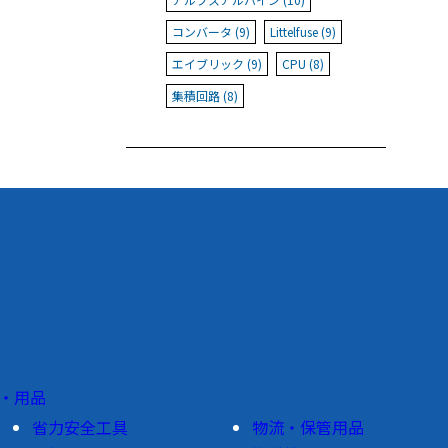
コンバータ (9)
Littelfuse (9)
エイブリック (9)
CPU (8)
集積回路 (8)
・用品
省力安全工具
物流・保管用品