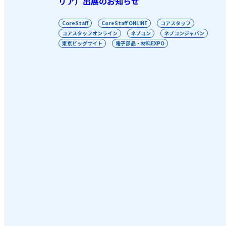
リア）出展のお知らせ
CoreStaff
CoreStaff ONLINE
コアスタッフ
コアスタッフオンライン
ネプコン
ネプコンジャパン
東京ビッグサイト
電子部品・材料EXPO