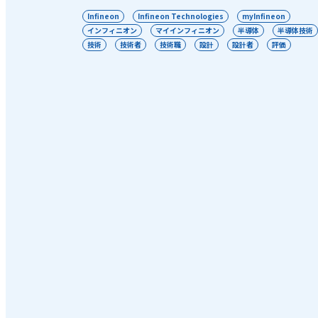
Infineon
Infineon Technologies
myInfineon
インフィニオン
マイインフィニオン
半導体
半導体技術
技術
技術者
技術職
設計
設計者
評価