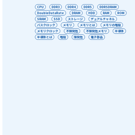
CPU
DDR3
DDR4
DDR5
DDRSDRAM
DoubleDataRate
DRAM
HDD
RAM
ROM
SRAM
SSD
ストレージ
デュアルチャネル
バスクロック
メモリ
メモリとは
メモリの増設
メモリクロック
不揮発性
不揮発性メモリ
半導体
半導体とは
増設
揮発性
電子部品