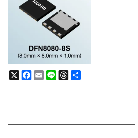
X
F
E
Li
T
共
a
m
n
h
有
c
ai
e
re
e
l
a
b
d
o
s
o