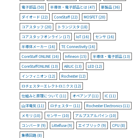
電子部品 (50)
半導体・電子部品とは (47)
新製品 (36)
ダイオード (22)
CoreStaff (22)
MOSFET (20)
コアスタッフ (20)
トランジスタ (18)
コアスタッフオンライン (17)
IoT (16)
センサ (16)
半導体メーカー (16)
TE Connectivity (16)
CoreStaff ONLINE (16)
Infineon (15)
半導体・電子部品 (13)
CoreStaffONLINE (13)
ABLIC (13)
LED (12)
インフィニオン (12)
Rochester (12)
ロチェスターエレクトロニクス (12)
仕組みと原理について (11)
オペアンプ (11)
IC (11)
山洋電気 (11)
ロチェスター (11)
Rochester Electronics (11)
メモリ (10)
センサー (10)
アルプスアルパイン (10)
コンバータ (9)
Littelfuse (9)
エイブリック (9)
CPU (8)
集積回路 (8)