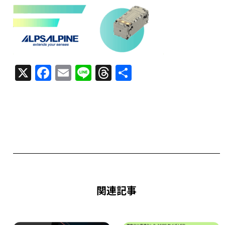
X
F
E
Li
T
共
a
m
n
h
有
c
ai
e
re
e
l
a
b
d
o
s
o
k
関連記事