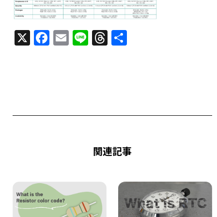
X
F
E
Li
T
共
a
m
n
h
有
c
ai
e
re
e
l
a
b
d
o
s
o
k
関連記事