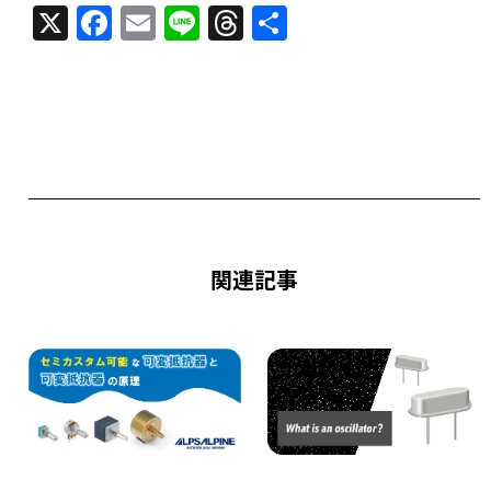
X
F
E
Li
T
共
a
m
n
h
有
c
ai
e
re
e
l
a
b
d
o
s
o
k
関連記事