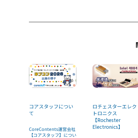
b
d
o
s
o
k
ロチェスターエレク
コアスタッフについ
トロニクス
て
【Rochester
Electronics】
CoreContents運営会社
【コアスタッフ】につい