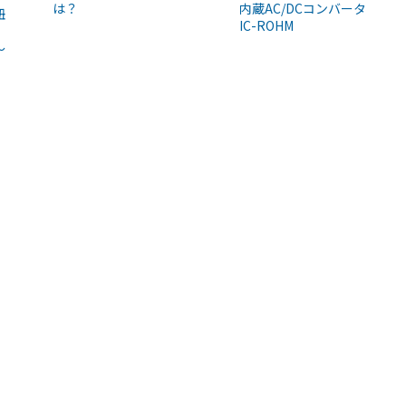
内蔵AC/DCコンバータ
は？
紐
IC-ROHM
～