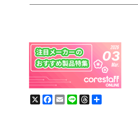
X
F
E
Li
T
共
a
m
n
h
有
c
ai
e
re
e
l
a