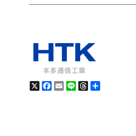
X
F
E
Li
T
共
a
m
n
h
有
c
ai
e
re
e
l
a
b
d
o
s