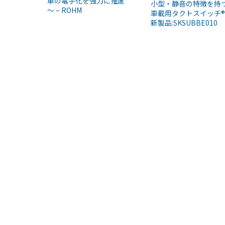
車の電子化を強力に推進
小型・静音の特徴を持
～ – ROHM
車載用タクトスイッチ®
新製品:SKSUBBE010