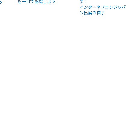
を一目で認識しよう
て：
つ
インターネプコンジャパ
ン出展の様子