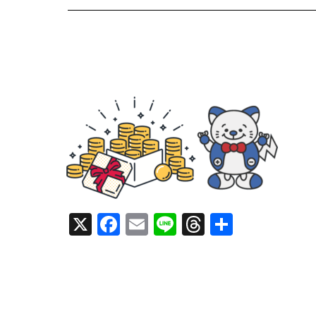
X
F
E
Li
T
共
a
m
n
h
有
c
ai
e
re
e
l
a
b
d