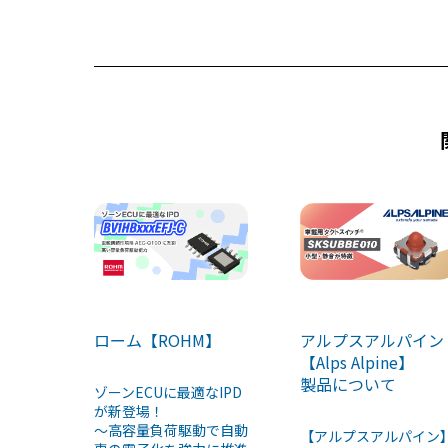
o
s
o
k
ローム【ROHM】
アルプスアルパイン
【Alps Alpine】
製品について
ゾーンECUに最適なIPD
が新登場！
～高容量負荷駆動で自動
【アルプスアルパイン