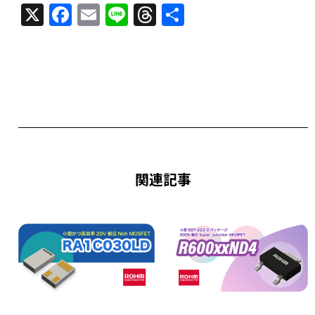
X
F
E
Li
T
共
a
m
n
h
有
c
ai
e
re
e
l
a
b
d
o
s
o
k
関連記事